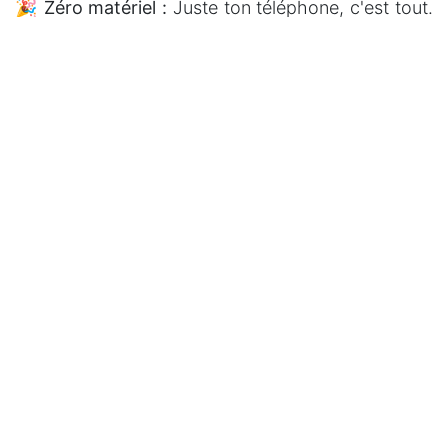
🎉
Zéro matériel :
Juste ton téléphone, c'est tout.
Tu peux y jouer dans le bus, à l'aéroport, n'importe
où.
🧠
Intensif et rapide :
Les parties sont courtes
mais intenses. Parfait pour une petite session de
révision express.
🕹️
Addictif :
Avec le système de score et de vies,
tu as toujours envie de refaire une partie pour
battre ton record.
Prêt à tester tes réflexes ? Je t'explique les règles
en détail !
Les règles pour
apprendre les verbes