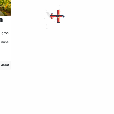
n
n gros
, dans
3480