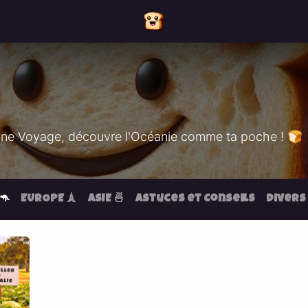
ine Voyage, découvre l'Océanie comme ta poche ! 🍞
🦘
EUROPE 🗼
ASIE 🍜
Astuces et Conseils
Divers