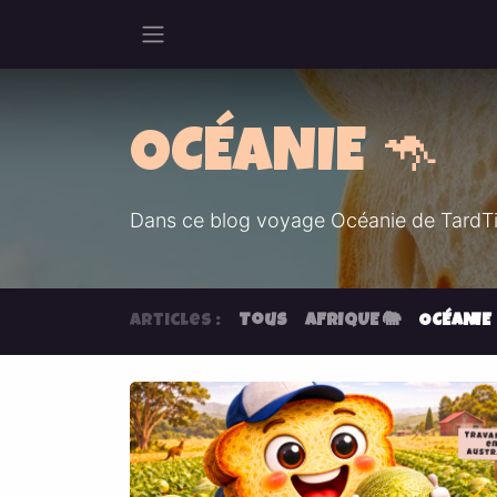
Se rendre au contenu
OCÉANIE 🦘
Dans ce blog voyage Océanie de TardT
Articles :
Tous
AFRIQUE 🐘
OCÉANIE 