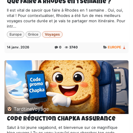
que faire à rhodes en 1 semaine ?
Il est vital de savoir que faire à Rhodes en 1 semaine . Oui, oui,
vital ! Pour contextualiser, Rhodes a été l’un de mes meilleurs
voyages courte durée et je vais te partager mon itinéraire. Pour
intr...
Europe
Grèce
Voyages
14 janv. 2026
0
3740
EUROPE 🗼
TardtineVoyage
Code réduction chapka assurance
Salut à toi jeune vagabond, et bienvenue sur ce magnifique
blog voyage ! Tu es venu jusqu’ici pour chercher ton code