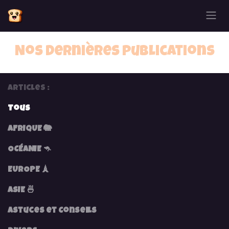
Se rendre au contenu
Nos dernières publications
Articles :
Tous
AFRIQUE 🐘
OCÉANIE 🦘
EUROPE 🗼
ASIE 🍜
Astuces et Conseils