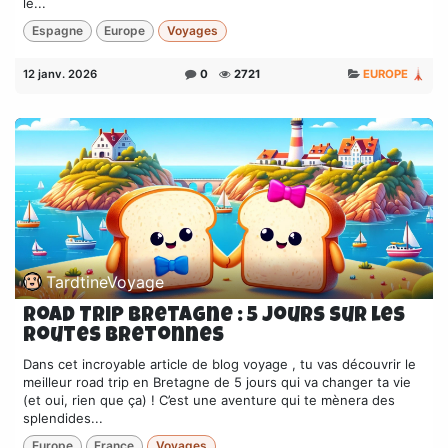
le...
Espagne
Europe
Voyages
12 janv. 2026
0
2721
EUROPE 🗼
TardtineVoyage
Road Trip Bretagne : 5 Jours sur les
routes bretonnes
Dans cet incroyable article de blog voyage , tu vas découvrir le
meilleur road trip en Bretagne de 5 jours qui va changer ta vie
(et oui, rien que ça) ! C’est une aventure qui te mènera des
splendides...
Europe
France
Voyages