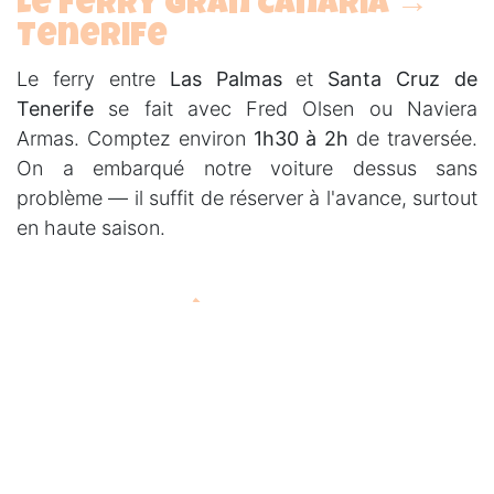
Le ferry Gran Canaria →
Tenerife
Le ferry entre
Las Palmas
et
Santa Cruz de
Tenerife
se fait avec Fred Olsen ou Naviera
Armas. Comptez environ
1h30 à 2h
de traversée.
On a embarqué notre voiture dessus sans
problème — il suffit de réserver à l'avance, surtout
en haute saison.
Que faire à Tenerife ? Nos
spots
Tenerife c'est une autre ambiance. Plus grande,
plus variée, avec un volcan géant au milieu qui
change absolument tout au paysage. Voici notre
liste — encore une fois, réfère-toi à la carte pour