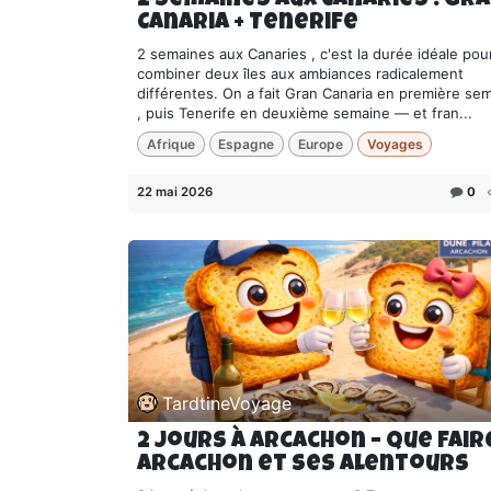
2 semaines aux Canaries : Gr
Canaria + Tenerife
2 semaines aux Canaries , c'est la durée idéale pou
combiner deux îles aux ambiances radicalement
différentes. On a fait Gran Canaria en première se
, puis Tenerife en deuxième semaine — et fran...
Afrique
Espagne
Europe
Voyages
22 mai 2026
0
TardtineVoyage
2 Jours à Arcachon – Que fair
Arcachon et ses alentours