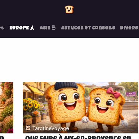
🦘
EUROPE 🗼
ASIE 🍜
Astuces et Conseils
Divers
TardtineVoyage