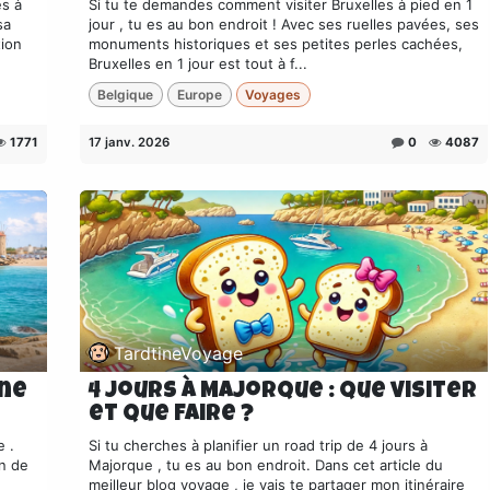
es à
Si tu te demandes comment visiter Bruxelles à pied en 1
sa
jour , tu es au bon endroit ! Avec ses ruelles pavées, ses
tion
monuments historiques et ses petites perles cachées,
Bruxelles en 1 jour est tout à f...
Belgique
Europe
Voyages
1771
17 janv. 2026
0
4087
TardtineVoyage
ine
4 jours à Majorque : que visiter
et que faire ?
e .
Si tu cherches à planifier un road trip de 4 jours à
un de
Majorque , tu es au bon endroit. Dans cet article du
meilleur blog voyage , je vais te partager mon itinéraire