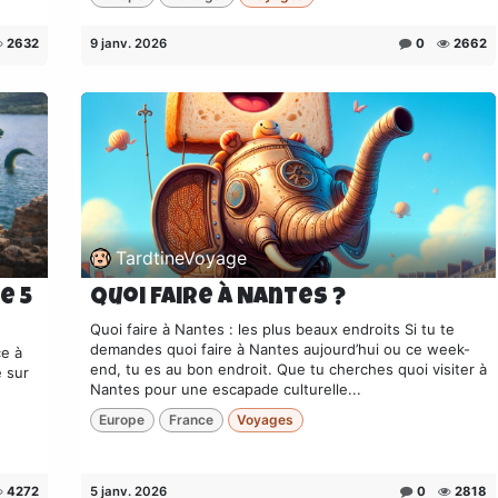
2632
9 janv. 2026
0
2662
TardtineVoyage
e 5
Quoi faire à Nantes ?
Quoi faire à Nantes : les plus beaux endroits Si tu te
demandes quoi faire à Nantes aujourd’hui ou ce week-
ce à
end, tu es au bon endroit. Que tu cherches quoi visiter à
e sur
Nantes pour une escapade culturelle...
Europe
France
Voyages
4272
5 janv. 2026
0
2818