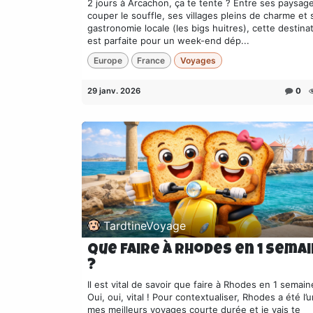
2 jours à Arcachon, ça te tente ? Entre ses paysag
couper le souffle, ses villages pleins de charme et 
gastronomie locale (les bigs huitres), cette destina
est parfaite pour un week-end dép...
Europe
France
Voyages
29 janv. 2026
0
TardtineVoyage
que faire à rhodes en 1 sema
?
Il est vital de savoir que faire à Rhodes en 1 semain
Oui, oui, vital ! Pour contextualiser, Rhodes a été l’
mes meilleurs voyages courte durée et je vais te