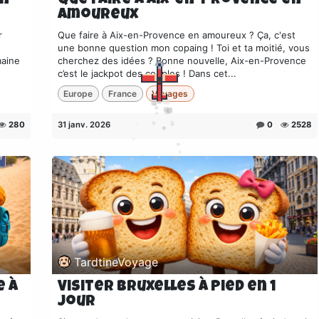
an
Que faire à Aix-en-Provence en
amoureux
r
Que faire à Aix-en-Provence en amoureux ? Ça, c'est
une bonne question mon copaing ! Toi et ta moitié, vous
maine
cherchez des idées ? Bonne nouvelle, Aix-en-Provence
c’est le jackpot des couples ! Dans cet...
Europe
France
Voyages
280
31 janv. 2026
0
2528
TardtineVoyage
e à
Visiter Bruxelles à pied en 1
jour