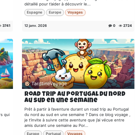
détaillé pour t’aider à découvrir le...
Espagne
Europe
Voyages
3741
12 janv. 2026
0
2724
TardtineVoyage
Road trip au Portugal du nord
au sud en une semaine
Prêt à partir à l’aventure durant un road trip au Portugal
rs qui
du nord au sud en une semaine ? Dans ce blog voyage ,
je t’invite à suivre cette aventure que j’ai vécue entre
amis durant une semaine au Por...
Europe
Portugal
Voyages