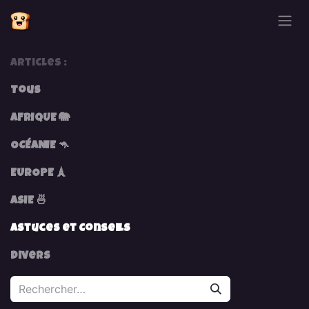
Se rendre au contenu
Articles :
Tous
AFRIQUE 🐘
OCÉANIE 🦘
EUROPE 🗼
ASIE 🍜
Astuces et Conseils
Divers