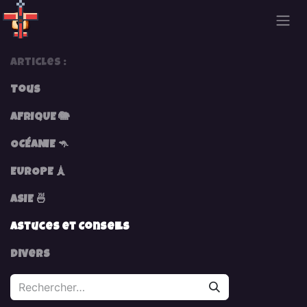
Se rendre au contenu
Articles :
Tous
AFRIQUE 🐘
OCÉANIE 🦘
EUROPE 🗼
ASIE 🍜
Astuces et Conseils
Divers