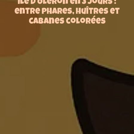
Île d'Oléron en 3 jours :
entre phares, huîtres et
cabanes colorées