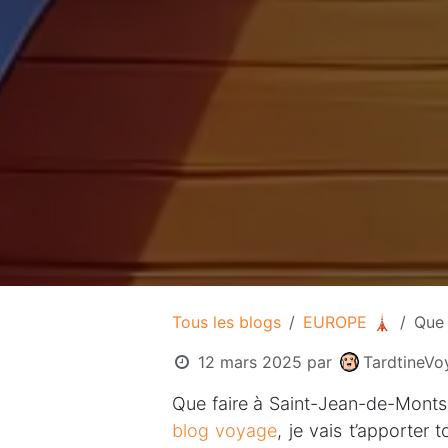
Tous les blogs
EUROPE 🗼
Que 
12 mars 2025
par
TardtineVo
Que faire à Saint-Jean-de-Monts 
blog voyage
, je vais t’apporter