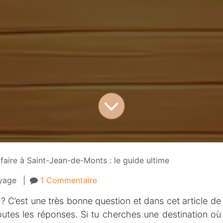
faire à Saint-Jean-de-Monts : le guide ultime
yage
|
1 Commentaire
? C’est une très bonne question et dans cet article de
 toutes les réponses. Si tu cherches une destination où