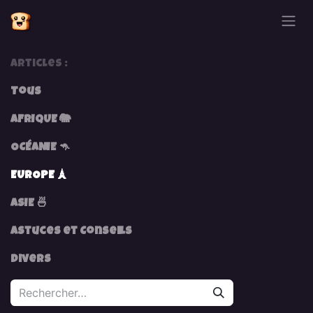
Se rendre au contenu
Articles :
Tous
AFRIQUE 🐘
OCÉANIE 🦘
EUROPE 🗼
ASIE 🍜
Astuces et Conseils
Divers