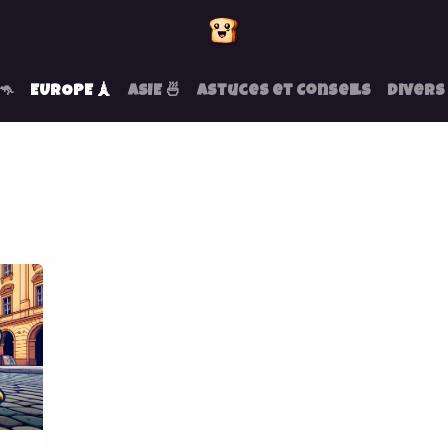
🦘
EUROPE 🗼
ASIE 🍜
Astuces et Conseils
Divers