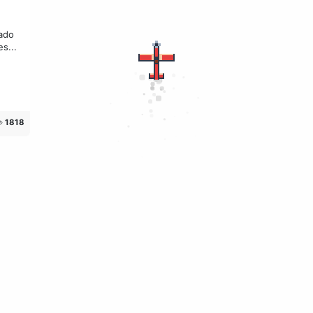
rado
s...
1818