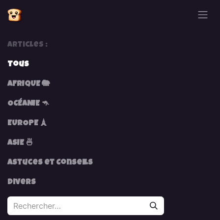
Se rendre au contenu
Articles :
Tous
AFRIQUE 🐘
OCÉANIE 🦘
EUROPE 🗼
ASIE 🍜
Astuces et Conseils
Divers