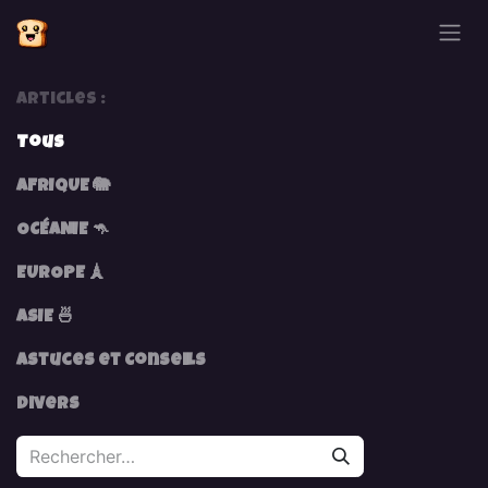
Se rendre au contenu
Articles :
Tous
AFRIQUE 🐘
OCÉANIE 🦘
EUROPE 🗼
ASIE 🍜
Astuces et Conseils
Divers