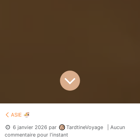
ASIE 🍜
6 janvier 2026
par
TardtineVoyage
| Aucun
commentaire pour l'instant