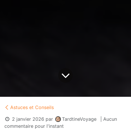
Astuces et Conseils
2 janvier 2026
par
TardtineVoyage
| Aucun
commentaire pour l'instant