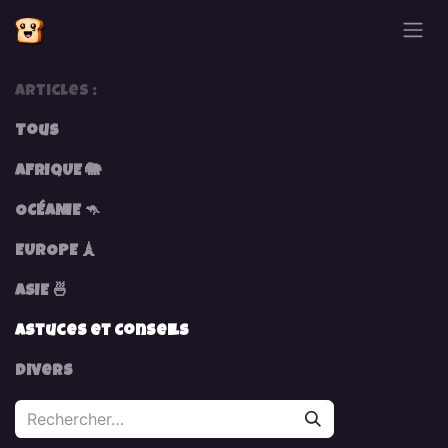
Se rendre au contenu
Articles :
Tous
AFRIQUE 🐘
OCÉANIE 🦘
EUROPE 🗼
ASIE 🍜
Astuces et Conseils
Divers