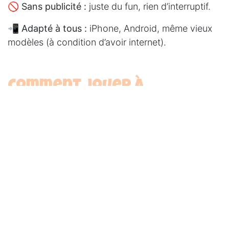
🚫
Sans publicité :
juste du fun, rien d’interruptif.
📲
Adapté à tous :
iPhone, Android, même vieux
modèles (à condition d’avoir internet).
Comment jouer à
Toast'n'toast ?
Tu veux lancer une partie de ce jeu alcool un seul
téléphone sans prise de tête ? Voici comment :
🌐 Ouvre ton navigateur
(Chrome, Safari ou autre)
sur ton téléphone.
🔗 Tape l’adresse du jeu
, ou clique sur le lien
(
https://www.tardtinevoyage.fr/toast-and-toast
).
📖 Une fois affiché, le jeu te donne des consignes