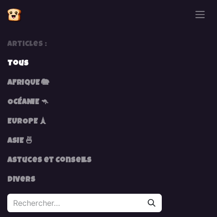
Se rendre au contenu
Articles :
Tous
AFRIQUE 🐘
OCÉANIE 🦘
EUROPE 🗼
ASIE 🍜
Astuces et Conseils
Divers